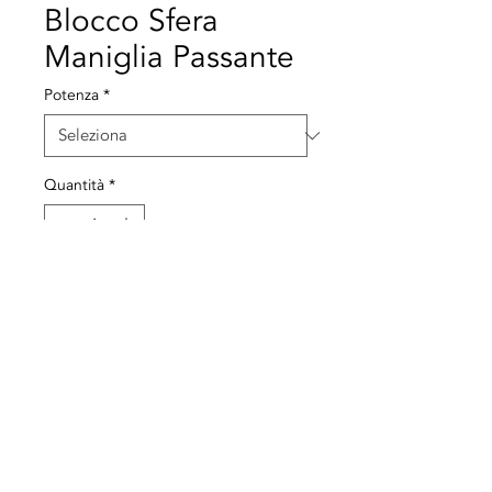
Blocco Sfera
Maniglia Passante
Potenza
*
Quantità
*
Aggiungi al carrello
Valvola a sfera con maniglia a
chiave
© 2021 Tutti i diritti riservati a Termequip LDA. |
Termini di utilizzo
|
politica sulla
riservatezza