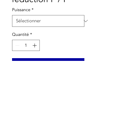
Puissance
*
Quantité
*
Ajouter au panier
Vendu au sac.
Preço s/ Iva
© 2021 Tous droits réservés à Termequip LDA. |
Conditions d 'utilisation
|
Politique de
confidentialité