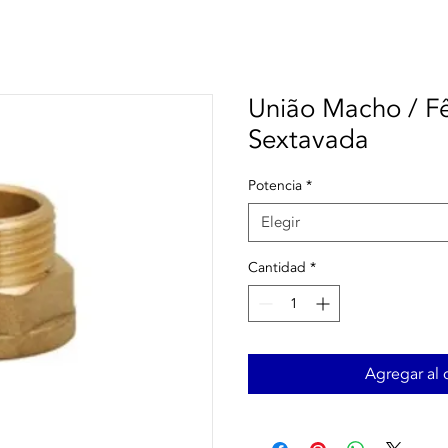
União Macho / 
Sextavada
Potencia
*
Elegir
Cantidad
*
Agregar al c