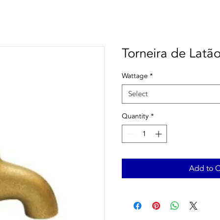
Torneira de Latã
Wattage
*
Select
Quantity
*
Add to C