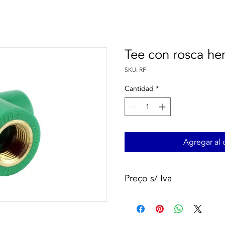
Tee con rosca h
SKU: RF
Cantidad
*
Agregar al c
Preço s/ Iva