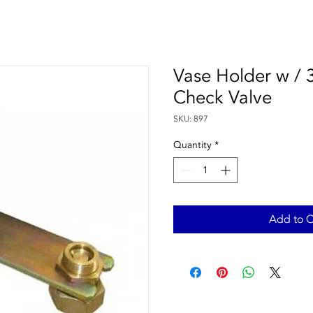
Vase Holder w / 
Check Valve
SKU: 897
Quantity
*
Add to C