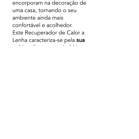
encorporam na decoração de
uma casa, tornando o seu
ambiente ainda mais
confortável e acolhedor.
Este Recuperador de Calor a
Lenha caracteriza-se pela
sua
prática abertura vertical (tipo
guilhotina)
para uma
utilização mais cómoda,
contando ainda com uma
abertura na lateral, que facilita
uma melhor limpeza e
manutenção.
NOTA: outras medidas
disponiveis sob consulta.
Preço s/ Iva