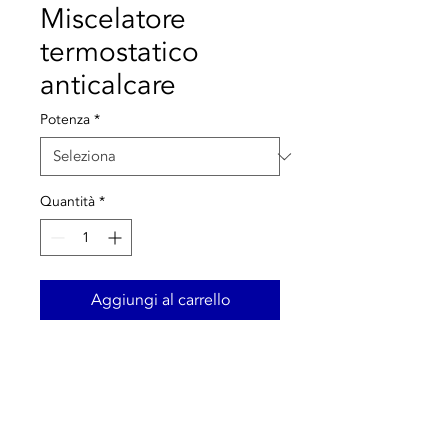
Miscelatore
termostatico
anticalcare
Potenza
*
Quantità
*
Aggiungi al carrello
Miscelatore termostatico
anticalcare
regolabile
.
Corpo in lega
antiacidificazione.