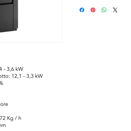
4 - 3,6 kW
otto: 12,1 - 3,3 kW
4%
 ore
,72 Kg / h
 mm