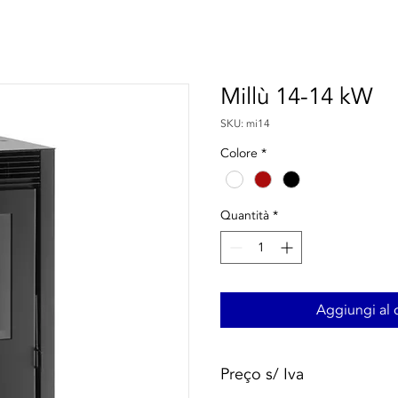
Millù 14-14 kW
SKU: mi14
Colore
*
Quantità
*
Aggiungi al c
Preço s/ Iva