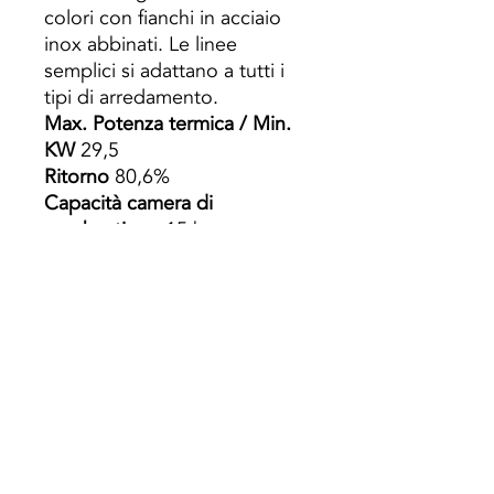
colori con fianchi in acciaio
inox abbinati. Le linee
semplici si adattano a tutti i
tipi di arredamento.
Max. Potenza termica / Min.
KW
29,5
Ritorno
80,6%
Capacità camera di
combustione
15 kg
Volume riscaldabile
737 m³
Capacità caldaia
26 litri
Consumo minimo / massimo
kg / h
3-10
Autonomia h
4
Dimensioni (LxHxH) mm
850x884x728
Scarico fumi
mm 150
Uscita fumi
posteriore e