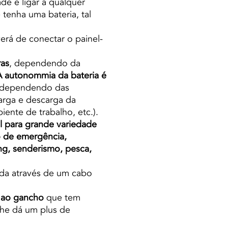
de é ligar a qualquer
tenha uma bateria, tal
verá de conectar o painel-
ras
, dependendo da
A autonommia da bateria é
á dependendo das
carga e descarga da
ente de trabalho, etc.).
il para grande variedade
o de emergência,
ing, senderismo, pesca,
ada através de um cabo
s ao gancho
que tem
lhe dá um plus de