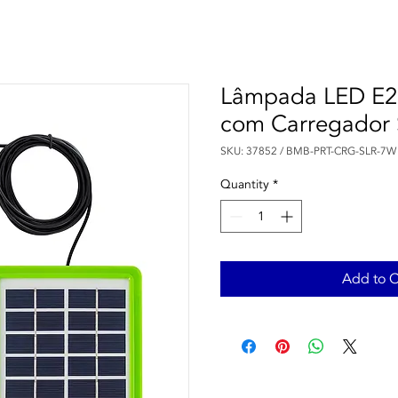
Lâmpada LED E27
com Carregador 
SKU: 37852 / BMB-PRT-CRG-SLR-7W
Quantity
*
Add to C