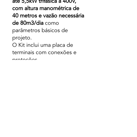
até 5,5kW trifásica a 400V,
com altura manométrica de
40 metros e vazão necessária
de 80m3/dia
como
parâmetros básicos de
projeto.
O Kit inclui uma placa de
terminais com conexões e
proteções.
O kit de bombeamento ESP
5,5kW inclui
16 painéis
solares 335W
GS policristalino A-335P
(em
uma configuração de 1 série
de 16),
quatro estruturas
para
painel de alumínio bruto para
4 módulos a 30º modelo
CVA915XL, conectores