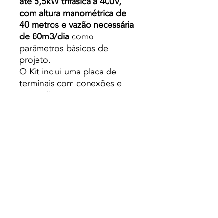
até 5,5kW trifásica a 400V,
com altura manométrica de
40 metros e vazão necessária
de 80m3/dia
como
parâmetros básicos de
projeto.
O Kit inclui uma placa de
terminais com conexões e
proteções.
O kit de bombeamento ESP
5,5kW inclui
16 painéis
solares 335W
GS policristalino A-335P
(em
uma configuração de 1 série
de 16),
quatro estruturas
para
painel de alumínio bruto para
4 módulos a 30º modelo
CVA915XL, conectores