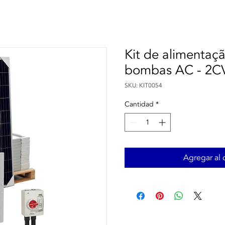
Kit de alimentaçã
bombas AC - 2C
SKU: KIT0054
Cantidad
*
Agregar al c