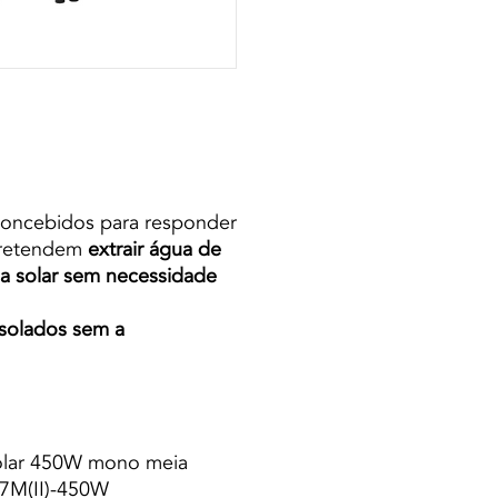
concebidos para responder
 pretendem
extrair água de
ia solar sem necessidade
 isolados sem a
solar 450W mono meia
7M(II)-450W