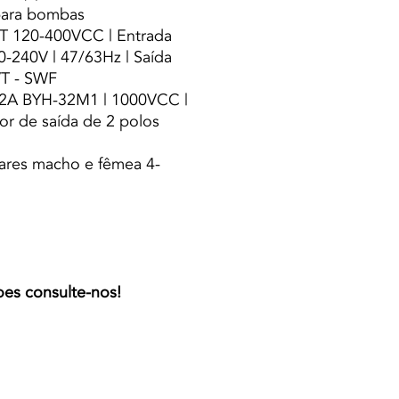
 para bombas
PT 120-400VCC | Entrada
-240V | 47/63Hz | Saída
VT - SWF
32A BYH-32M1 | 1000VCC |
r de saída de 2 polos
lares macho e fêmea 4-
oes consulte-nos!