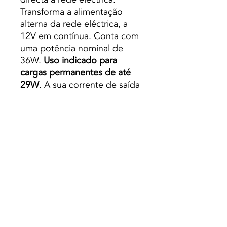
Transforma a alimentação
alterna da rede eléctrica, a
12V em contínua. Conta com
uma potência nominal de
36W.
Uso indicado para
cargas permanentes de até
29W
. A sua corrente de saída
é de 3A. A sua carcaça de
alumínio dão-lhe grande
resistência e ligeireza. Tem os
certificados CE e RoHS que
garantem a qualidade e
segurança do producto, e
além disso confirmam que
não contém materiais tóxicos
ou perigosos. Dispõe de um
regulador mediante o qual,
poderemos ajustar a tensão