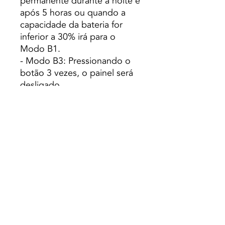
permanente durante a noite e
após 5 horas ou quando a
capacidade da bateria for
inferior a 30% irá para o
Modo B1.
- Modo B3: Pressionando o
botão 3 vezes, o painel será
desligado.
FUNÇÃO C:
A lâmpada
funciona como um banco de
energia com função de carga
e descarga através da sua
porta USB incorporada.
- Modo de Carregamento:
pode ser carregado com uma
fonte de 5V DC a uma
corrente de carregamento
máxima de 1,5A. O tempo de