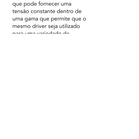
que pode fornecer uma
tensão constante dentro de
uma gama que permite que o
mesmo driver seja utilizado
para uma variedade de
aplicações com diferentes
requisitos de corrente e
tensão. Assim que o driver
for alimentado, a tensão será
automaticamente ajustada e a
tensão de saída será
constante. O driver regulável
TRIAC deve ser utilizado em
conjunto com um regulador
LED TRIAC que nos permite
seleccionar facilmente a
intensidade luminosa
desejada. O seu factor de
potência é muito elevado,