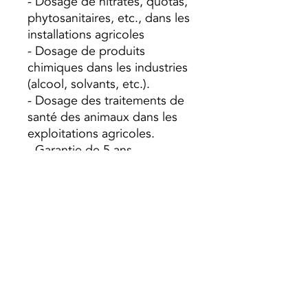
- Dosage de nitrates, quotas,
phytosanitaires, etc., dans les
installations agricoles
- Dosage de produits
chimiques dans les industries
(alcool, solvants, etc.).
- Dosage des traitements de
santé des animaux dans les
exploitations agricoles.
- Garantie de 5 ans.
Dépôt 50L:
Diamètre 390
mm; Hauteur 530; Bouche
intérieure 125 (mm)
Dépôt 120L:
diamètre 510
mm; Hauteur 730; Bouche
intérieure 125 (mm)
Réservoir 200L:
diamètre 570
mm; Hauteur 900; Bouche
intérieure 125 (mm)