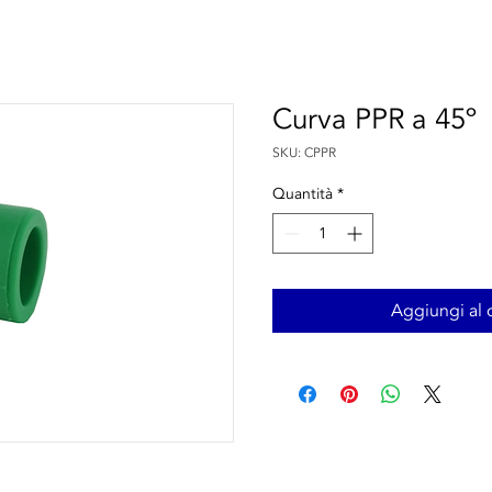
Curva PPR a 45º
SKU: CPPR
Quantità
*
Aggiungi al c