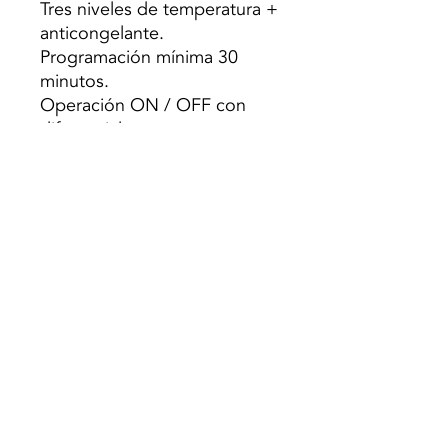
Tres niveles de temperatura +
anticongelante.
Programación mínima 30
minutos.
Operación ON / OFF con
diferencial
ajustable de 0,2 a 2 ° C o
proporcional.
Conmutación VERANO -
INVIERNO.
Temperatura ajustable por
intervalos
0,1 ° C.
Contacto de conmutación
salida 1: 8 (2) A.
Grado de protección: IP 30.
Clase: I-IV [Directiva sobre
diseño ecológico].