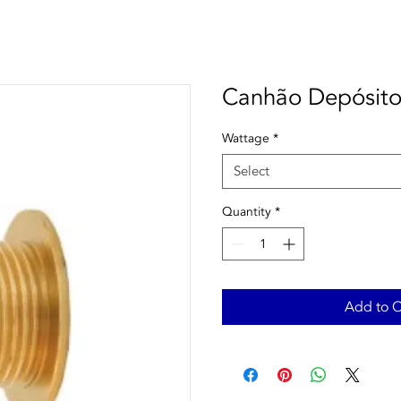
Canhão Depósito
Wattage
*
Select
Quantity
*
Add to C