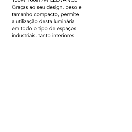
150W 100lm/W LEDVANCE
Graças ao seu design, peso e
tamanho compacto, permite
a utilização desta luminária
em todo o tipo de espaços
industriais, tanto interiores
como exteriores, mesmo nas
situações mais desfavoráveis.
É utilizado em todo o tipo de
áreas industriais ou de
trabalho, como edifícios
industriais, oficinas, fábricas,
armazéns ou parques de
estacionamento. A iluminação
LED industrial é
especialmente interessante
no campo profissional devido
à economia que proporciona
em termos de consumo e