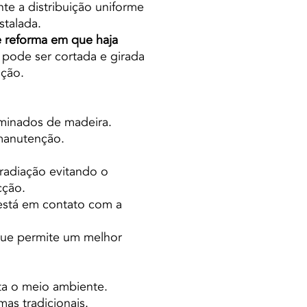
e a distribuição uniforme
stalada.
 e reforma em que haja
 pode ser cortada e girada
ação.
aminados de madeira.
e manutenção.
 radiação evitando o
cção.
 está em contato com a
 que permite um melhor
ta o meio ambiente.
mas tradicionais.