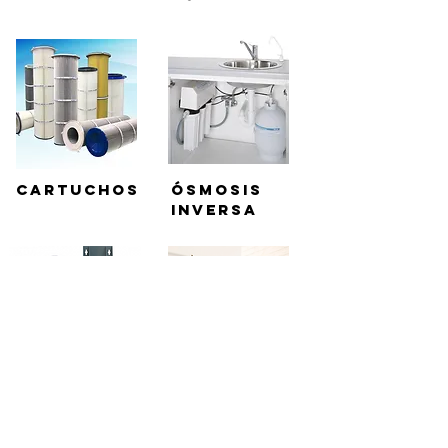
cartuchos
ÓSMOSIS
INVERSA
ANTICALCÁRI
MICRO-
OS E
FILTRAÇÃO e
DESCALCIFIC
dosificação