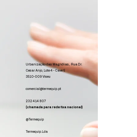
Urbanização das Magnólias, Rua Dr.
Cesar Anjo, Lote 4 - Cave E
3510-009
Viseu
comercial@termequip.pt
232 414 807
(chamada para rede fixa nacional)
@Termequip
Termequip.Lda