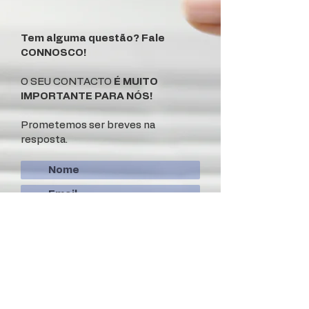
Tem alguma questão? Fale
CONNOSCO!
O SEU CONTACTO
É MUITO
IMPORTANTE PARA NÓS!
Prometemos ser breves na
resposta.
Enviar